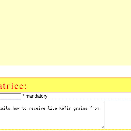
trice:
* mandatory